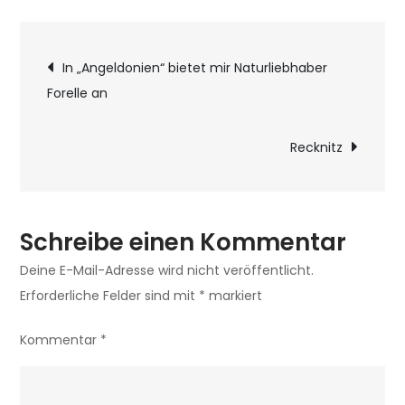
Bagger
und
Beitragsnavigatio
Krautsperre
In „Angeldonien“ bietet mir Naturliebhaber
im
Forelle an
Einsatz
Recknitz
Schreibe einen Kommentar
Deine E-Mail-Adresse wird nicht veröffentlicht.
Erforderliche Felder sind mit
*
markiert
Kommentar
*