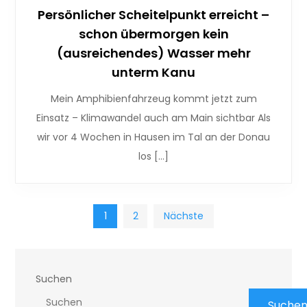
Persönlicher Scheitelpunkt erreicht –
schon übermorgen kein
(ausreichendes) Wasser mehr
unterm Kanu
Mein Amphibienfahrzeug kommt jetzt zum
Einsatz – Klimawandel auch am Main sichtbar Als
wir vor 4 Wochen in Hausen im Tal an der Donau
los […]
Seitennummerierun
1
2
Nächste
der
Suchen
Beiträge
Suche