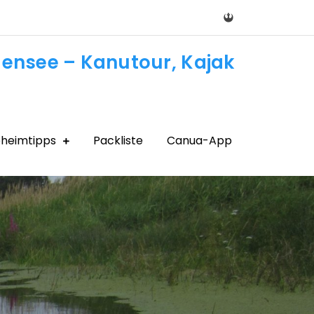
densee – Kanutour, Kajak
heimtipps
Packliste
Canua-App