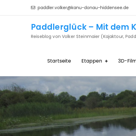
Skip
paddler.volker@kanu-donau-hiddensee.de
to
content
Paddlerglück – Mit dem K
Reiseblog von Volker Steinmaier (Kajaktour, Padd
Startseite
Etappen
3D-Fil