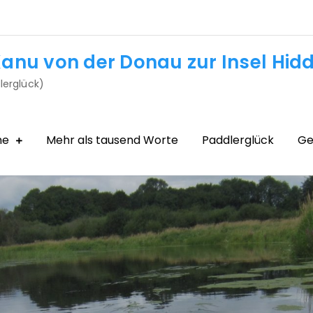
anu von der Donau zur Insel Hid
lerglück)
me
Mehr als tausend Worte
Paddlerglück
Ge