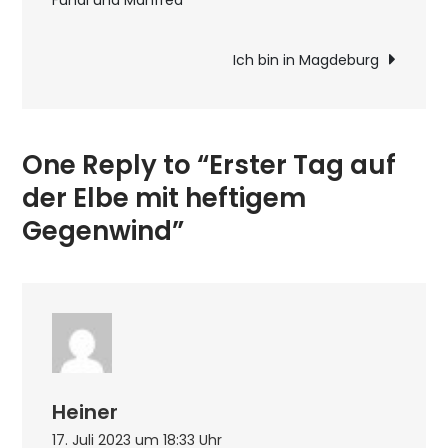
Fundi und Manfred
Elbe
mit
Ich bin in Magdeburg
heftigem
Gegenwind
One Reply to “Erster Tag auf
der Elbe mit heftigem
Gegenwind”
Heiner
17. Juli 2023 um 18:33 Uhr