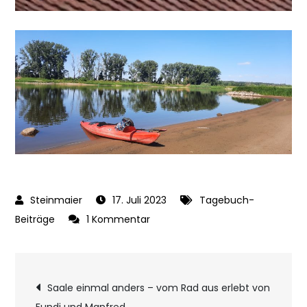
17. Juli 2023
Tagebuch-
zu
Beiträge
1 Kommentar
Erster
Tag
Beitragsnavigatio
auf
Saale einmal anders – vom Rad aus erlebt von
der