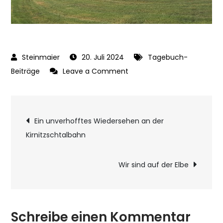
20. Juli 2024
Tagebuch-
on
Beiträge
Leave a Comment
Festung
Königstein
Beitragsnavigatio
Ein unverhofftes Wiedersehen an der
Kirnitzschtalbahn
Wir sind auf der Elbe
Schreibe einen Kommentar