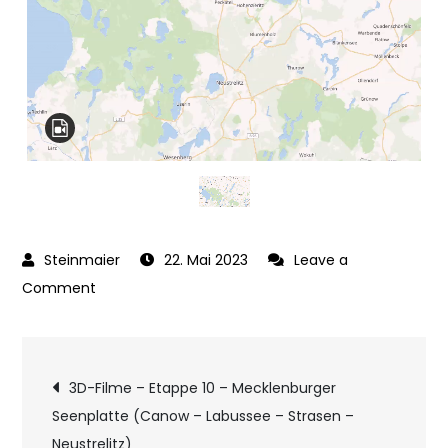
22. Mai 2023
Leave a
on
Comment
3D-
Filme
Beitragsnavigatio
–
3D-Filme – Etappe 10 – Mecklenburger
Etappe
Seenplatte (Canow – Labussee – Strasen –
11
Neustrelitz)