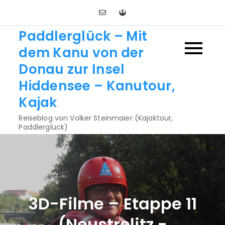
Skip
to
Paddlerglück – Mit
content
dem Kanu von der
Donau zur Insel
Hiddensee – Kanutour,
Kajak
Reiseblog von Volker Steinmaier (Kajaktour,
Paddlerglück)
3D-Filme – Etappe 11
(Neustrelitz -