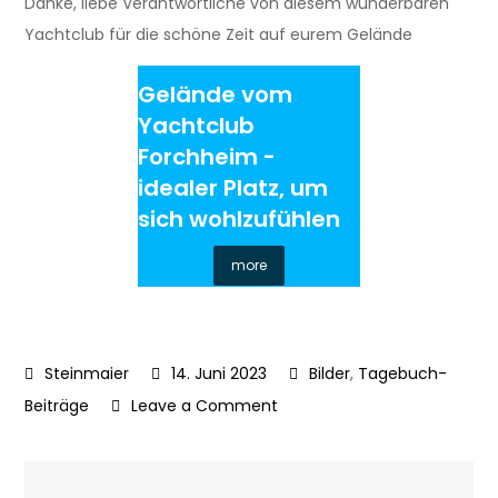
Danke, liebe Verantwortliche von diesem wunderbaren
Yachtclub für die schöne Zeit auf eurem Gelände
Gelände vom
Yachtclub
Forchheim -
idealer Platz, um
sich wohlzufühlen
more
14. Juni 2023
Bilder
,
Tagebuch-
on
Beiträge
Leave a Comment
Gelände
vom
Yachtclub