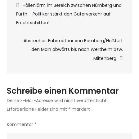
Beitragsnavigatio
Höllenlärm im Bereich zwischen Nürnberg und
Forchheim:
Fürth – Politiker stärkt den Güterverkehr auf
idealer
Frachtschiffen!
Aufenthaltsort
zum
Abstecher: Fahrradtour von Bamberg/Haßfurt
Wohlfühlen
den Main abwärts bis nach Wertheim bzw.
bei
Miltenberg
tollen
Gastgebern
Schreibe einen Kommentar
Deine E-Mail-Adresse wird nicht veröffentlicht.
Erforderliche Felder sind mit
*
markiert
Kommentar
*