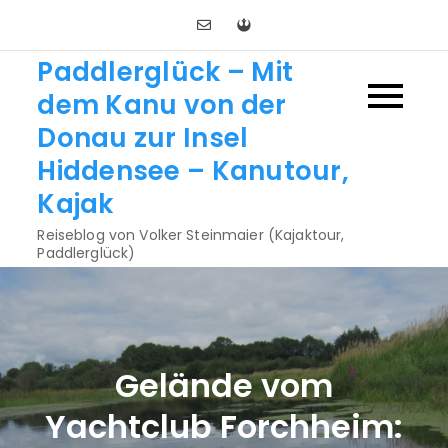
Skip
to
Paddlerglück – Mit
content
dem Kanu von der
Donau zur Insel
Hiddensee – Kanutour,
Kajak
Reiseblog von Volker Steinmaier (Kajaktour,
Paddlerglück)
Gelände vom
Yachtclub Forchheim: