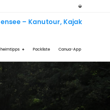
densee – Kanutour, Kajak
heimtipps
Packliste
Canua-App