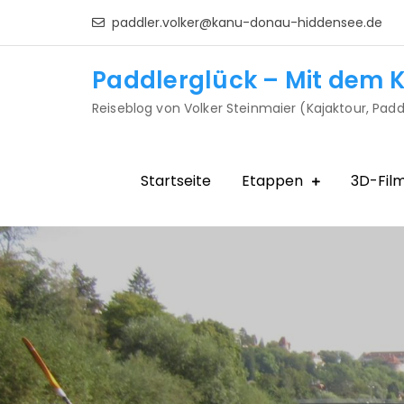
Skip
paddler.volker@kanu-donau-hiddensee.de
to
content
Paddlerglück – Mit dem K
Reiseblog von Volker Steinmaier (Kajaktour, Padd
Startseite
Etappen
3D-Fil