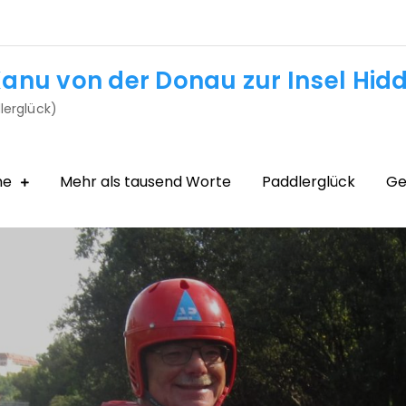
anu von der Donau zur Insel Hid
lerglück)
me
Mehr als tausend Worte
Paddlerglück
Ge