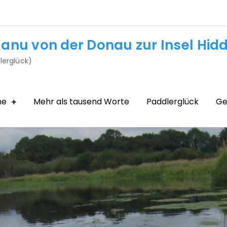
anu von der Donau zur Insel Hid
lerglück)
me
Mehr als tausend Worte
Paddlerglück
Ge