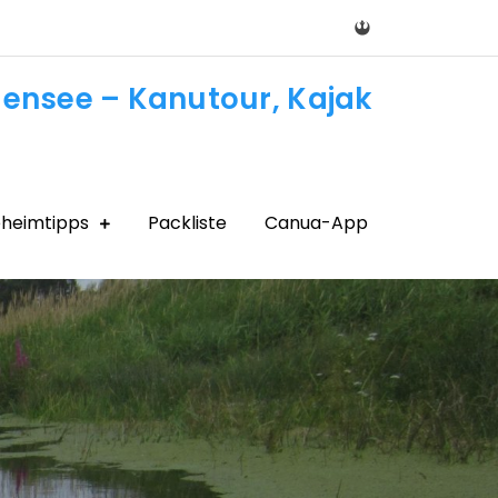
densee – Kanutour, Kajak
heimtipps
Packliste
Canua-App