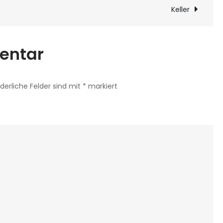
ion
Neunhoeffer,
Keller
dem
Inhaber
entar
von
Kanu-
Witt
rderliche Felder sind mit
*
markiert
in
Reutlingen-
Oferdingen