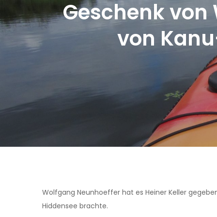
Geschenk von 
von Kanu-
Wolfgang Neunhoeffer hat es Heiner Keller gegeben
Hiddensee brachte.