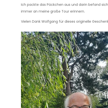
Ich packte das Päckchen aus und darin befand sich
immer an meine große Tour erinnern.
Vielen Dank Wolfgang für dieses originelle Geschen