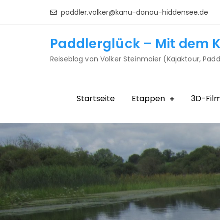
Skip
paddler.volker@kanu-donau-hiddensee.de
to
content
Paddlerglück – Mit dem K
Reiseblog von Volker Steinmaier (Kajaktour, Padd
Startseite
Etappen
3D-Fil